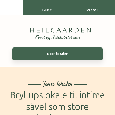
70 60 86 85
Send mail
Book lokaler
Vores lokaler​
Bryllupslokale til intime
​​såvel som store