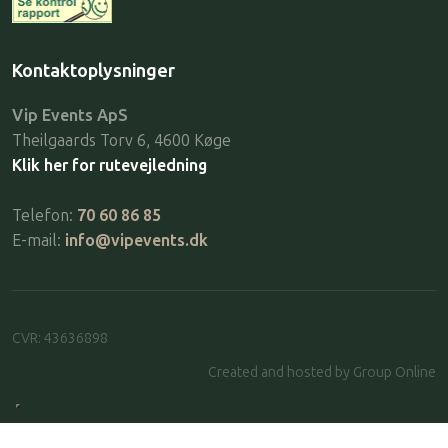
Kontaktoplysninger
Vip Events ApS
Theilgaards Torv 6, 4600 Køge
Klik her for rutevejledning
Telefon:
70 60 86 85
E-mail:
info@vipevents.dk
CVR​: 43636898
Created and hosted by Group Online